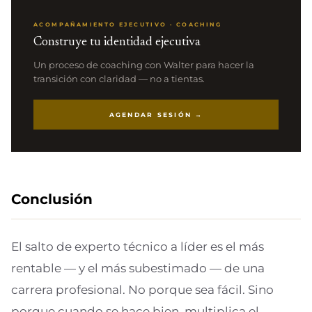
ACOMPAÑAMIENTO EJECUTIVO · COACHING
Construye tu identidad ejecutiva
Un proceso de coaching con Walter para hacer la
transición con claridad — no a tientas.
AGENDAR SESIÓN →
Conclusión
El salto de experto técnico a líder es el más
rentable — y el más subestimado — de una
carrera profesional. No porque sea fácil. Sino
porque cuando se hace bien, multiplica el