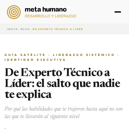
INICIO
→
BLOG
→
DE EXPERTO TÉCNICO A LÍDER
GUÍA SATÉLITE · LIDERAZGO SISTÉMICO ·
IDENTIDAD EJECUTIVA
De Experto Técnico a
Líder: el salto que nadie
te explica
Por qué las habilidades que te trajeron hasta aquí no son
las que te llevarán al siguiente nivel