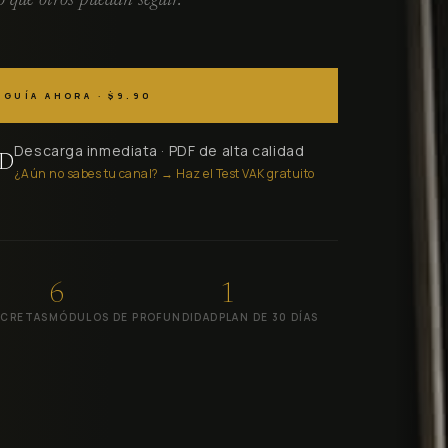
o que otros puedan seguir.
 GUÍA AHORA · $9.90
Descarga inmediata · PDF de alta calidad
SD
¿Aún no sabes tu canal? → Haz el Test VAK gratuito
6
1
NCRETAS
MÓDULOS DE PROFUNDIDAD
PLAN DE 30 DÍAS