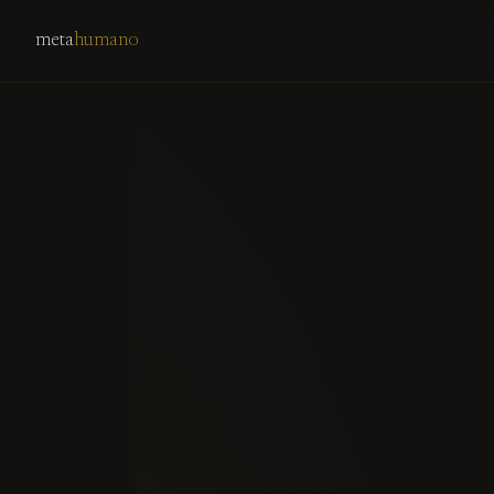
meta
humano