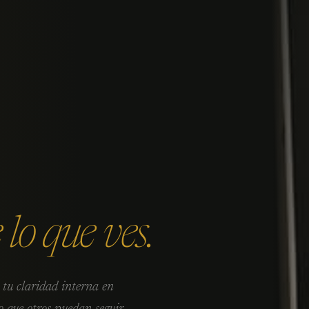
 lo que ves.
 tu claridad interna en